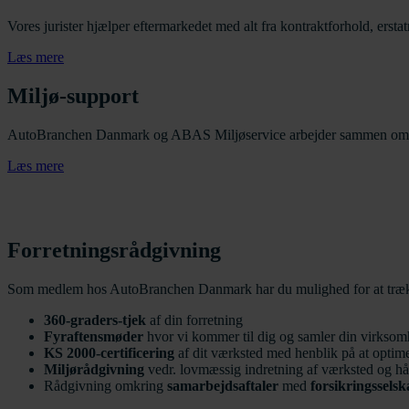
Vores jurister hjælper eftermarkedet med alt fra kontraktforhold, er
Læs mere
Miljø-support
AutoBranchen Danmark og ABAS Miljøservice arbejder sammen om at øge
Læs mere
Forretningsrådgivning
Som medlem hos AutoBranchen Danmark har du mulighed for at trække 
360-graders-tjek
af din forretning
Fyraftensmøder
hvor vi kommer til dig og samler din virkso
KS 2000-certificering
af dit værksted med henblik på at optim
Miljørådgivning
vedr. lovmæssig indretning af værksted og hå
Rådgivning omkring
samarbejdsaftaler
med
forsikringsselsk