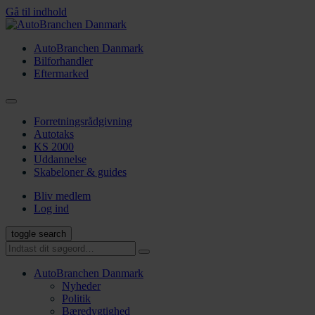
Gå til indhold
AutoBranchen Danmark
Bilforhandler
Eftermarked
Forretningsrådgivning
Autotaks
KS 2000
Uddannelse
Skabeloner & guides
Bliv medlem
Log ind
toggle search
AutoBranchen Danmark
Nyheder
Politik
Bæredygtighed