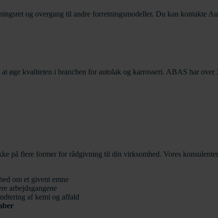
statningsret og overgang til andre forretningsmodeller. Du kan kontakt
 kvaliteten i branchen for autolak og karrosseri. ABAS har over 30 å
på flere former for rådgivning til din virksomhed. Vores konsulenter
mhed om et givent emne
ere arbejdsgangene
ndtering af kemi og affald
aber