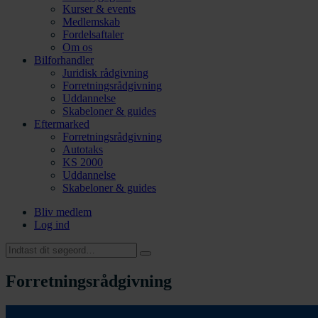
Kurser & events
Medlemskab
Fordelsaftaler
Om os
Bilforhandler
Juridisk rådgivning
Forretningsrådgivning
Uddannelse
Skabeloner & guides
Eftermarked
Forretningsrådgivning
Autotaks
KS 2000
Uddannelse
Skabeloner & guides
Bliv medlem
Log ind
Forretningsrådgivning