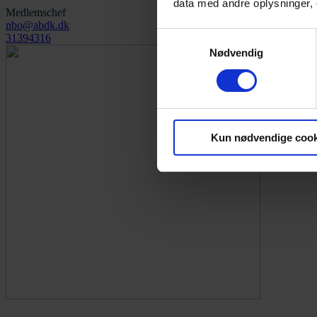
data med andre oplysninger, o
Medlemschef
nbo@abdk.dk
Samtykkevalg
31394316
Nødvendig
Kun nødvendige cook