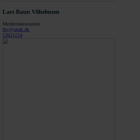
Lars Baun Vilhelmsen
Medlemskonsulent
lbv@abdk.dk
53621154