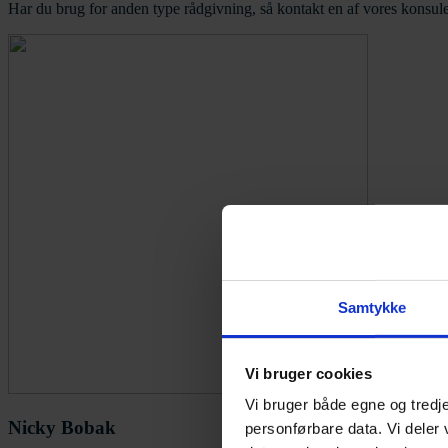
Har du brug for anden type rådgivning, så kontakt en af vores konsulen
Samtykke
Vi bruger cookies
Vi bruger både egne og tredje
Nicky Bobak
personførbare data. Vi deler