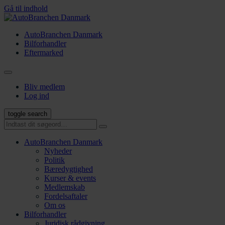
Gå til indhold
AutoBranchen Danmark
Bilforhandler
Eftermarked
Bliv medlem
Log ind
toggle search
AutoBranchen Danmark
Nyheder
Politik
Bæredygtighed
Kurser & events
Medlemskab
Fordelsaftaler
Om os
Bilforhandler
Juridisk rådgivning