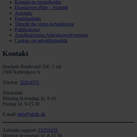
Kontakt en medarbejder
Danskernes Biler – Statistik
Autotaks
Fordelsaftaler
Tilmeld dig vores nyhedsbreve
Publikationer
AutoBranchens ArbejdsgiverForening
Cookie- og privatlivspolitik
Kontakt
Ørestads Boulevard 55E, 5 sal
2300 København S
Telefon:
33314555
Telefontid:
Mandag til torsdag: kl. 9-16
Fredag: kl. 9-15.30
E-mail:
info@abdk.dk
Autotaks support:
33251433
Mandag til torsdag: kl. 8-15.30