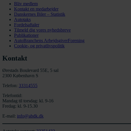
Bliv medlem
Kontakt en medarbejder
Danskernes Biler – Statistik
Autotaks
Fordelsaftaler
Tilmeld dig vores nyhedsbreve
Publikationer
AutoBranchens ArbejdsgiverForening
Cookie- og privatlivspolitik
Kontakt
Ørestads Boulevard 55E, 5 sal
2300 København S
Telefon:
33314555
Telefontid:
Mandag til torsdag: kl. 9-16
Fredag: kl. 9-15.30
E-mail:
info@abdk.dk