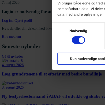
7. maj 2020
Vi bruger både egne og tredje
personførbare data. Vi deler
Login er nødvendig for at få adgang til indholdet
data med andre oplysninger, o
Log ind
Opret profil
Samtykkevalg
Hvis du eller din virksomhed ikke er medlem af AutoBranchen Danmar
Nødvendig
Bliv medlem
Seneste nyheder
Gå til nyheder
Kun nødvendige cook
4. august 2026
Læg grundstenene til et efterår med bedre bundlinje
3. august 2026
Ny bestyrelsesformand i ABAF vil udvikle og skabe v