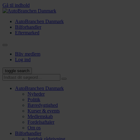
Gå til indhold
AutoBranchen Danmark
Bilforhandler
Eftermarked
Bliv medlem
Log ind
toggle search
AutoBranchen Danmark
Nyheder
Politik
Bæredygtighed
Kurser & events
Medlemskab
Fordelsaftaler
Om os
Bilforhandler
Juridisk rådgivning