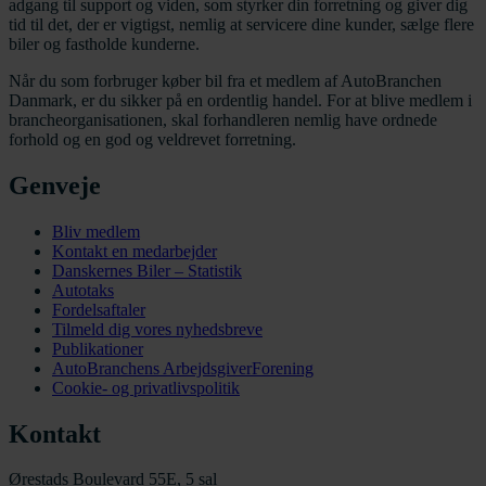
adgang til support og viden, som styrker din forretning og giver dig
tid til det, der er vigtigst, nemlig at servicere dine kunder, sælge flere
biler og fastholde kunderne.
Når du som forbruger køber bil fra et medlem af AutoBranchen
Danmark, er du sikker på en ordentlig handel. For at blive medlem i
brancheorganisationen, skal forhandleren nemlig have ordnede
forhold og en god og veldrevet forretning.
Genveje
Bliv medlem
Kontakt en medarbejder
Danskernes Biler – Statistik
Autotaks
Fordelsaftaler
Tilmeld dig vores nyhedsbreve
Publikationer
AutoBranchens ArbejdsgiverForening
Cookie- og privatlivspolitik
Kontakt
Ørestads Boulevard 55E, 5 sal