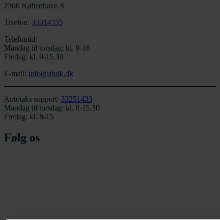
2300 København S
Telefon:
33314555
Telefontid:
Mandag til torsdag: kl. 9-16
Fredag: kl. 9-15.30
E-mail:
info@abdk.dk
Autotaks support:
33251433
Mandag til torsdag: kl. 8-15.30
Fredag: kl. 8-15
Følg os