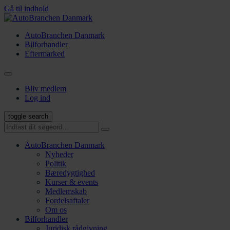
Gå til indhold
AutoBranchen Danmark
Bilforhandler
Eftermarked
Bliv medlem
Log ind
toggle search
AutoBranchen Danmark
Nyheder
Politik
Bæredygtighed
Kurser & events
Medlemskab
Fordelsaftaler
Om os
Bilforhandler
Juridisk rådgivning