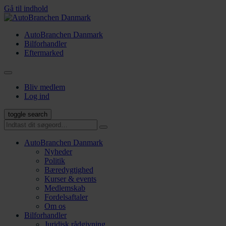
Gå til indhold
AutoBranchen Danmark
Bilforhandler
Eftermarked
Bliv medlem
Log ind
toggle search
AutoBranchen Danmark
Nyheder
Politik
Bæredygtighed
Kurser & events
Medlemskab
Fordelsaftaler
Om os
Bilforhandler
Juridisk rådgivning