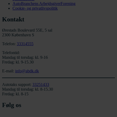
AutoBranchens ArbejdsgiverForening
Cookie- og privatlivspolitik
Kontakt
Ørestads Boulevard 55E, 5 sal
2300 København S
Telefon:
33314555
Telefontid:
Mandag til torsdag: kl. 9-16
Fredag: kl. 9-15.30
E-mail:
info@abdk.dk
Autotaks support:
33251433
Mandag til torsdag: kl. 8-15.30
Fredag: kl. 8-15
Følg os