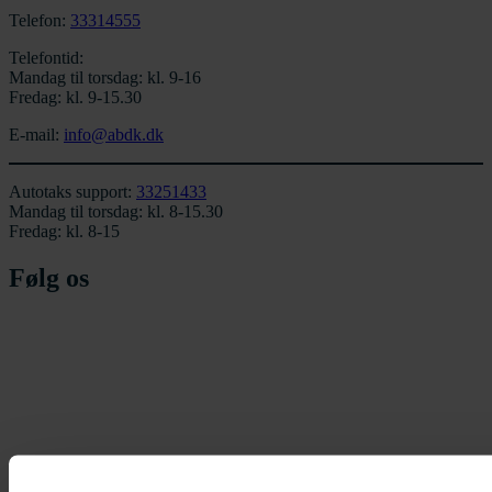
Telefon:
33314555
Telefontid:
Mandag til torsdag: kl. 9-16
Fredag: kl. 9-15.30
E-mail:
info@abdk.dk
Autotaks support:
33251433
Mandag til torsdag: kl. 8-15.30
Fredag: kl. 8-15
Følg os