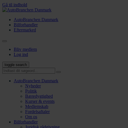
Gå til indhold
AutoBranchen Danmark
Bilforhandler
Eftermarked
Bliv medlem
Log ind
toggle search
AutoBranchen Danmark
Nyheder
Politik
Bæredygtighed
Kurser & events
Medlemskab
Fordelsaftaler
Om os
Bilforhandler
Juridisk rådgivning