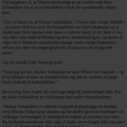
Det suppleres af, at Wismo øjensynligt er på rundtur ved flere
forhandlere for at se på fremtidens vilkår for samarbejdet, tilføjer
hun:
“Det, vi hører, er, at Wismo i øjeblikket – i hvert fald i nogle tilfælde
– kommer med nye krav til forhandlerne om flere lokationer og at
skulle tage flere mærker ind, men vi oplever også, at der ikke er ret
stor tiltro eller tillid til Wismo og deres fremtidsudsigter, og derfor er
viljen til at fortsætte samarbejdet mange steder meget begrænset.
Wismo har ikke ret meget goodwill i banken for nu at sige det
pænt.”
Og det forstår Gitte Seeberg godt:
“Som jeg ser det, skylder forhandlerne ikke Wismo det mindste – og
hvis Wismo vil have en fremtid foran sig, må de etablere et langt
bedre forhold til forhandlerne.”
Det er dog ikke noget, der skal tage lang tid, understreger hun. For
en stribe forhandlere er i fuld gang med andre fremtidsplaner:
“Mange forhandlere er allerede begyndt at planlægge en fremtid,
hvor Wismo fylder langt mindre og har derfor gjort investeringer i at
omlægge forretningen til eksempelvis import af nærmest nye biler
fra Stellantis-mærkerne eller salg af andre nyere brugte biler og mere
fokus på eftermarkedet. Det er helt naturligt.”