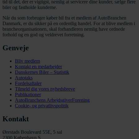
tid til det, der er vigtigst, nemlig at servicere dine kunder, sælge flere
biler og fastholde kunderne.
Når du som forbruger køber bil fra et medlem af AutoBranchen
Danmark, er du sikker på en ordentlig handel. For at blive medlem i
brancheorganisationen, skal forhandleren nemlig have ordnede
forhold og en god og veldrevet forretning.
Genveje
Bliv medlem
Kontakt en medarbejder
Danskernes Biler – Statistik
Autotaks
Fordelsaftaler
Tilmeld dig vores nyhedsbreve
Publikationer
AutoBranchens ArbejdsgiverForening
Cookie- og privatlivspolitik
Kontakt
Ørestads Boulevard 55E, 5 sal
2300 København S