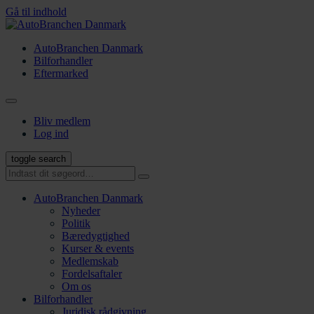
Gå til indhold
AutoBranchen Danmark
Bilforhandler
Eftermarked
Bliv medlem
Log ind
toggle search
AutoBranchen Danmark
Nyheder
Politik
Bæredygtighed
Kurser & events
Medlemskab
Fordelsaftaler
Om os
Bilforhandler
Juridisk rådgivning