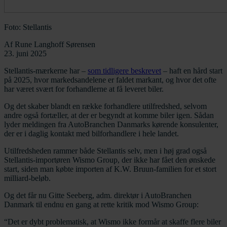
Foto: Stellantis
Af
Rune Langhoff Sørensen
23. juni 2025
Stellantis-mærkerne har –
som tidligere beskrevet
– haft en hård start
på 2025, hvor markedsandelene er faldet markant, og hvor det ofte
har været svært for forhandlerne at få leveret biler.
Og det skaber blandt en række forhandlere utilfredshed, selvom
andre også fortæller, at der er begyndt at komme biler igen. Sådan
lyder meldingen fra AutoBranchen Danmarks kørende konsulenter,
der er i daglig kontakt med bilforhandlere i hele landet.
Utilfredsheden rammer både Stellantis selv, men i høj grad også
Stellantis-importøren Wismo Group, der ikke har fået den ønskede
start, siden man købte importen af K.W. Bruun-familien for et stort
milliard-beløb.
Og det får nu Gitte Seeberg, adm. direktør i AutoBranchen
Danmark til endnu en gang at rette kritik mod Wismo Group:
“Det er dybt problematisk, at Wismo ikke formår at skaffe flere biler