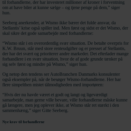
til forhandlerne, der har investeret millioner af kroner i forventning
om at have biler at kunne sælge – og tjene penge på dem,” siger
hun.
Seeberg anerkender, at Wismo ikke bærer det fulde ansvar, da
Stellantis’ krise også spiller ind. Men først og sidst er det Wismo, der
skal sikre det gode samarbejde med forhandlerne:
“Wismo står i en overordentlig svær situation. De betalte overpris for
K.W. Bruun, står med store renteudgifter og er presset af Stellantis,
der har det svært og prioriterer andre markeder. Det efterlader mange
forhandlere i en svær situation, hvor de af gode grunde tænker på
sig selv først og mindre på Wismo,” siger hun.
Og netop den tendens ser AutoBranchen Danmarks konsulenter
også eksempler på, når de besøger Wismo-forhandlerne. Her har
flere simpelthen mistet tålmodigheden med importøren:
“Hvis der nu havde været et godt og langt og ligeværdigt
samarbejde, man gerne ville bevare, ville forhandlerne måske kunne
gå længere, men jeg oplever ikke, at Wismo står ret stærkt i den
sammenhæng,” siger Gitte Seeberg.
Nye krav til forhandlerne