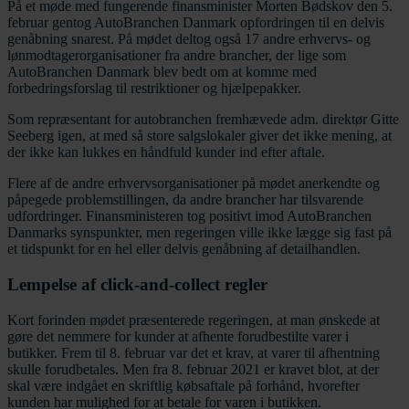
På et møde med fungerende finansminister Morten Bødskov den 5.
februar gentog AutoBranchen Danmark opfordringen til en delvis
genåbning snarest. På mødet deltog også 17 andre erhvervs- og
lønmodtagerorganisationer fra andre brancher, der lige som
AutoBranchen Danmark blev bedt om at komme med
forbedringsforslag til restriktioner og hjælpepakker.
Som repræsentant for autobranchen fremhævede adm. direktør Gitte
Seeberg igen, at med så store salgslokaler giver det ikke mening, at
der ikke kan lukkes en håndfuld kunder ind efter aftale.
Flere af de andre erhvervsorganisationer på mødet anerkendte og
påpegede problemstillingen, da andre brancher har tilsvarende
udfordringer. Finansministeren tog positivt imod AutoBranchen
Danmarks synspunkter, men regeringen ville ikke lægge sig fast på
et tidspunkt for en hel eller delvis genåbning af detailhandlen.
Lempelse af click-and-collect regler
Kort forinden mødet præsenterede regeringen, at man ønskede at
gøre det nemmere for kunder at afhente forudbestilte varer i
butikker. Frem til 8. februar var det et krav, at varer til afhentning
skulle forudbetales. Men fra 8. februar 2021 er kravet blot, at der
skal være indgået en skriftlig købsaftale på forhånd, hvorefter
kunden har mulighed for at betale for varen i butikken.