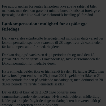
For autobranchen forventes lempelsen ikke at øge salget af biler
markant, men den kan gøre det mindre bureaukratisk at foretage et
fjernsalg, da der ikke skal ske elektronisk betaling på forhånd.
Lønkompensation: mulighed for at pålægge
feriedage
Der kan varsles egenbetalte feriedage med mindst én dags varsel per
lønkompensationsperiode svarende til 28 dage, hvor virksomheden
får lønkompensation for medarbejderen.
Der kan dog også varsles en dag i perioden fra og med den 18.
januar 2021 for de første 21 kalenderdage, hvor virksomheden får
lønkompensation for medarbejderen.
Hvis en medarbejder ikke er hjemsendt fra den 18. januar 2021, men
f.eks. først hjemsendes den 25. januar 2021, gælder der ikke en 21
dages periode for den pågældende medarbejder, men derimod en 28
dages periode fra første hjemsendelsesdag.
Det er ikke et krav, at de 21/28 dage opgøres som
sammenhængende kalenderdage. Hvis medarbejderen midlertidigt
kaldes på arbejde, fragår de dage medarbejderen har været kaldt på
arbejde, i opgørelsen af de 21/28 dage.