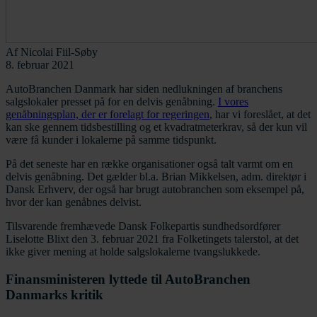
Af
Nicolai Fiil-Søby
8. februar 2021
AutoBranchen Danmark har siden nedlukningen af branchens
salgslokaler presset på for en delvis genåbning.
I vores
genåbningsplan, der er forelagt for regeringen
, har vi foreslået, at det
kan ske gennem tidsbestilling og et kvadratmeterkrav, så der kun vil
være få kunder i lokalerne på samme tidspunkt.
På det seneste har en række organisationer også talt varmt om en
delvis genåbning. Det gælder bl.a. Brian Mikkelsen, adm. direktør i
Dansk Erhverv, der også har brugt autobranchen som eksempel på,
hvor der kan genåbnes delvist.
Tilsvarende fremhævede Dansk Folkepartis sundhedsordfører
Liselotte Blixt den 3. februar 2021 fra Folketingets talerstol, at det
ikke giver mening at holde salgslokalerne tvangslukkede.
Finansministeren lyttede til AutoBranchen
Danmarks kritik