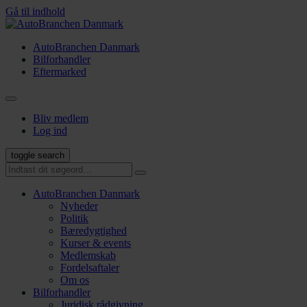
Gå til indhold
AutoBranchen Danmark
Bilforhandler
Eftermarked
Bliv medlem
Log ind
toggle search
AutoBranchen Danmark
Nyheder
Politik
Bæredygtighed
Kurser & events
Medlemskab
Fordelsaftaler
Om os
Bilforhandler
Juridisk rådgivning