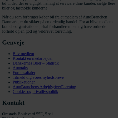
tid til det, der er vigtigst, nemlig at servicere dine kunder, sælge flere
biler og fastholde kunderne.
Når du som forbruger køber bil fra et medlem af AutoBranchen
Danmark, er du sikker på en ordentlig handel. For at blive medlem i
brancheorganisationen, skal forhandleren nemlig have ordnede
forhold og en god og veldrevet forretning.
Genveje
Bliv medlem
Kontakt en medarbejder
Danskernes Biler – Statistik
Autotaks
Fordelsaftaler
Tilmeld dig vores nyhedsbreve
Publikationer
AutoBranchens ArbejdsgiverForening
Cookie- og privatlivspolitik
Kontakt
Ørestads Boulevard 55E, 5 sal