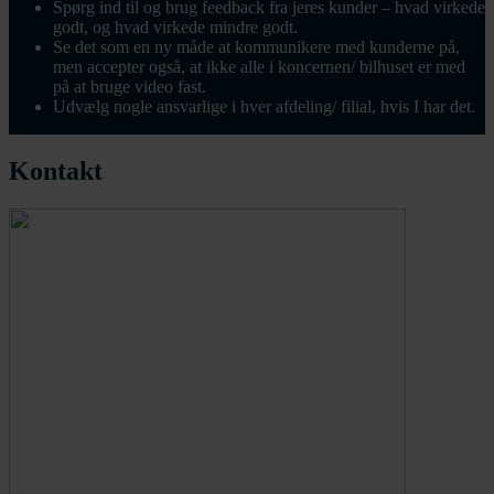
Spørg ind til og brug feedback fra jeres kunder – hvad virkede
godt, og hvad virkede mindre godt.
Se det som en ny måde at kommunikere med kunderne på,
men accepter også, at ikke alle i koncernen/ bilhuset er med
på at bruge video fast.
Udvælg nogle ansvarlige i hver afdeling/ filial, hvis I har det.
Kontakt