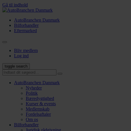
Gå til indhold
AutoBranchen Danmark
Bilforhandler
Eftermarked
Bliv medlem
Log ind
toggle search
AutoBranchen Danmark
Nyheder
Politik
Bæredygtighed
Kurser & events
Medlemskab
Fordelsaftaler
Om os
Bilforhandler
Juridisk rådgivning