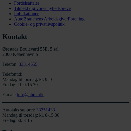
Fordelsaftaler
Tilmeld dig vores nyhedsbreve
Publikationer
AutoBranchens ArbejdsgiverForening
Cookie- og privatlivspolitik
Kontakt
Ørestads Boulevard 55E, 5 sal
2300 København S
Telefon:
33314555
Telefontid:
Mandag til torsdag: kl. 9-16
Fredag: kl. 9-15.30
E-mail:
info@abdk.dk
Autotaks support:
33251433
Mandag til torsdag: kl. 8-15.30
Fredag: kl. 8-15