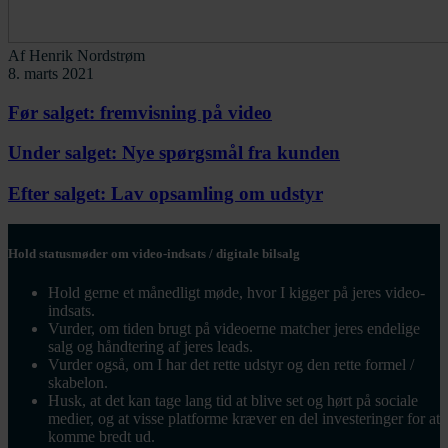
Af
Henrik Nordstrøm
8. marts 2021
Før salget: fremvisning på video
Under salget: Nye spørgsmål fra kunden
Efter salget: Lav opsamling om udstyr
Hold statusmøder om video-indsats / digitale bilsalg
Hold gerne et månedligt møde, hvor I kigger på jeres video-
indsats.
Vurder, om tiden brugt på videoerne matcher jeres endelige
salg og håndt
ering
af jeres leads.
Vurder også, om I har det rette udstyr og den rette formel
/
skabelon
.
Husk, at det kan tage lang tid at blive set og hørt på sociale
medier, og at visse platforme kræver en del investeringer for at
komme bredt ud.