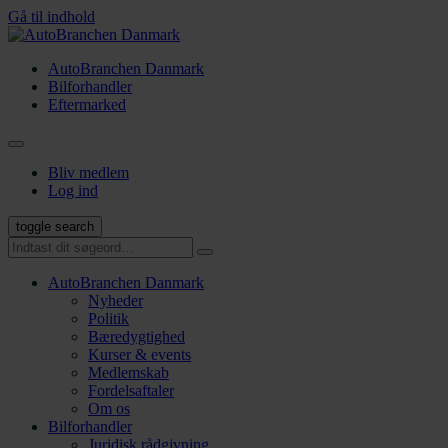
Gå til indhold
AutoBranchen Danmark
Bilforhandler
Eftermarked
Bliv medlem
Log ind
toggle search
AutoBranchen Danmark
Nyheder
Politik
Bæredygtighed
Kurser & events
Medlemskab
Fordelsaftaler
Om os
Bilforhandler
Juridisk rådgivning