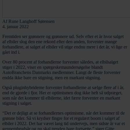
Af
Rune Langhoff Sørensen
4. januar 2022
Fremtiden ser grønnere og grønnere ud. Selv efter et år hvor salget
af elbiler slog den ene rekord efter den anden, forventer mange
forhandlere, at salget af elbiler vil stige endnu mere i det år, vi lige er
gået ind i.
Over 80 procent af forhandlerne forventer således, at elbilsalget
stiger i 2022, viser en spørgeskemaundersøgelse blandt
AutoBranchens Danmarks medlemmer. Langt de fleste forventer
endda ikke bare en stigning, men en markant stigning.
Også pluginhybriderne forventer forhandlerne at sælge flere af i år,
end de gjorde i fjor. Her er optimismen dog ikke helt så udpræget,
som når det kommer til elbilerne, idet færre forventer en markant
stigning i salget.
“Det er dejligt at se forhandlernes optimisme, når det kommer til de
grønne biler. Så vi krydser fingre for et regulært boom i salget af
elbiler i 2022. Det har været lang tid undervejs, men sidste år var et
gennembrudsår og nu skal trenden bare fortsætte,” siger Gitte