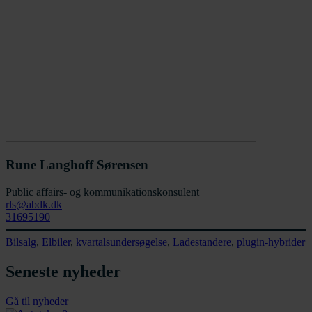
Rune Langhoff Sørensen
Public affairs- og kommunikationskonsulent
rls@abdk.dk
31695190
Bilsalg
, 
Elbiler
, 
kvartalsundersøgelse
, 
Ladestandere
, 
plugin-hybrider
Seneste nyheder
Gå til nyheder