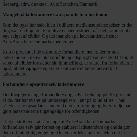
Seeberg, adm. direktør i AutoBranchen Danmark.
Mangel på ladestandere kan spænde ben for boom
Som det også har stået klart i tidligere medlemsundersøgelser, er det
dog især én ting, der kan blive en sten i skoen, når det kommer til at
øge salget af elbiler. Og det manglen på ladestandere, mener
AutoBranchen Danmarks medlemmer.
Kun 8 procent af de adspurgte forhandlere mener, der er nok
ladestandere i deres lokalområde og adspurgt hvad der skal til for, at
salget af elbiler fortsætter sin himmelflugt, er svaret fra forhandlerne
også, at det vigtigste er, at der skal være et bedre netværk af
ladestandere.
Forhandlere opsætter selv ladestandere
Det forsøger mange forhandlere dog selv at rette op på. 63 procent
af de, der har svaret på undersøgelsen – tæt på to ud af tre – har
således selv opsat ladestandere i deres forretning og hver tredje har
gjort ladestanderne tilgængelige for offentligheden.
“Jeg er stolt over, at så mange af AutoBranchen Danmarks
forhandlere selv går forrest og etablerer ladestandere og endda gør
dem offentligt tilgængelige. Det er særdeles positivt. Men der er i