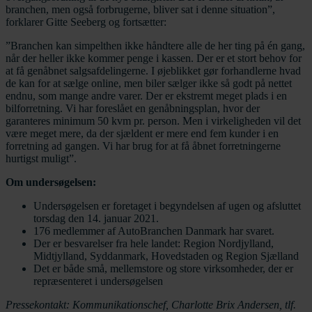
branchen, men også forbrugerne, bliver sat i denne situation”,
forklarer Gitte Seeberg og fortsætter:
”Branchen kan simpelthen ikke håndtere alle de her ting på én gang,
når der heller ikke kommer penge i kassen. Der er et stort behov for
at få genåbnet salgsafdelingerne. I øjeblikket gør forhandlerne hvad
de kan for at sælge online, men biler sælger ikke så godt på nettet
endnu, som mange andre varer. Der er ekstremt meget plads i en
bilforretning. Vi har foreslået en genåbningsplan, hvor der
garanteres minimum 50 kvm pr. person. Men i virkeligheden vil det
være meget mere, da der sjældent er mere end fem kunder i en
forretning ad gangen. Vi har brug for at få åbnet forretningerne
hurtigst muligt”.
Om undersøgelsen:
Undersøgelsen er foretaget i begyndelsen af ugen og afsluttet
torsdag den 14. januar 2021.
176 medlemmer af AutoBranchen Danmark har svaret.
Der er besvarelser fra hele landet: Region Nordjylland,
Midtjylland, Syddanmark, Hovedstaden og Region Sjælland
Det er både små, mellemstore og store virksomheder, der er
repræsenteret i undersøgelsen
Pressekontakt: Kommunikationschef, Charlotte Brix Andersen, tlf.