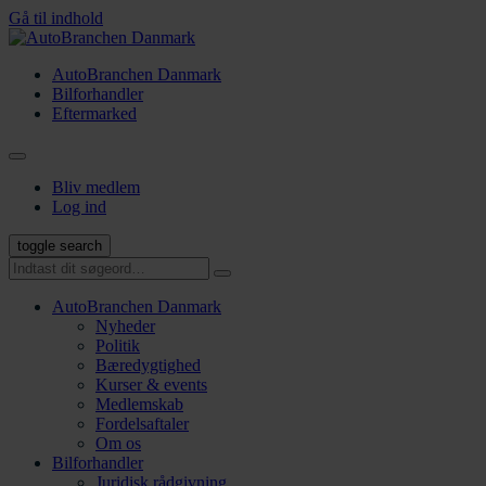
Gå til indhold
AutoBranchen Danmark
Bilforhandler
Eftermarked
Bliv medlem
Log ind
toggle search
AutoBranchen Danmark
Nyheder
Politik
Bæredygtighed
Kurser & events
Medlemskab
Fordelsaftaler
Om os
Bilforhandler
Juridisk rådgivning