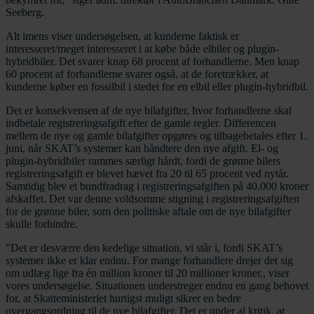
Seeberg.
Alt imens viser undersøgelsen, at kunderne faktisk er
interesseret/meget interesseret i at købe både elbiler og plugin-
hybridbiler. Det svarer knap 68 procent af forhandlerne. Men knap
60 procent af forhandlerne svarer også, at de foretrækker, at
kunderne køber en fossilbil i stedet for en elbil eller plugin-hybridbil.
Det er konsekvensen af de nye bilafgifter, hvor forhandlerne skal
indbetale registreringsafgift efter de gamle regler. Differencen
mellem de nye og gamle bilafgifter opgøres og tilbagebetales efter 1.
juni, når SKAT’s systemer kan håndtere den nye afgift. El- og
plugin-hybridbiler rammes særligt hårdt, fordi de grønne bilers
registreringsafgift er blevet hævet fra 20 til 65 procent ved nytår.
Samtidig blev et bundfradrag i registreringsafgiften på 40.000 kroner
afskaffet. Det var denne voldsomme stigning i registreringsafgiften
for de grønne biler, som den politiske aftale om de nye bilafgifter
skulle forhindre.
”Det er desværre den kedelige situation, vi står i, fordi SKAT’s
systemer ikke er klar endnu. For mange forhandlere drejer det sig
om udlæg lige fra én million kroner til 20 millioner kroner., viser
vores undersøgelse. Situationen understreger endnu en gang behovet
for, at Skatteministeriet hurtigst muligt sikrer en bedre
overgangsordning til de nye bilafgifter. Det er under al kritik, at