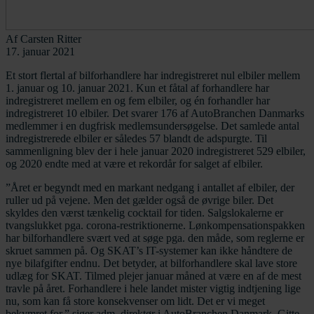
Af
Carsten Ritter
17. januar 2021
Et stort flertal af bilforhandlere har indregistreret nul elbiler mellem
1. januar og 10. januar 2021. Kun et fåtal af forhandlere har
indregistreret mellem en og fem elbiler, og én forhandler har
indregistreret 10 elbiler. Det svarer 176 af AutoBranchen Danmarks
medlemmer i en dugfrisk medlemsundersøgelse. Det samlede antal
indregistrerede elbiler er således 57 blandt de adspurgte. Til
sammenligning blev der i hele januar 2020 indregistreret 529 elbiler,
og 2020 endte med at være et rekordår for salget af elbiler.
”Året er begyndt med en markant nedgang i antallet af elbiler, der
ruller ud på vejene. Men det gælder også de øvrige biler. Det
skyldes den værst tænkelig cocktail for tiden. Salgslokalerne er
tvangslukket pga. corona-restriktionerne. Lønkompensationspakken
har bilforhandlere svært ved at søge pga. den måde, som reglerne er
skruet sammen på. Og SKAT’s IT-systemer kan ikke håndtere de
nye bilafgifter endnu. Det betyder, at bilforhandlere skal lave store
udlæg for SKAT. Tilmed plejer januar måned at være en af de mest
travle på året. Forhandlere i hele landet mister vigtig indtjening lige
nu, som kan få store konsekvenser om lidt. Det er vi meget
bekymret for,” siger adm. direktør i AutoBranchen Danmark, Gitte