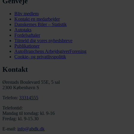
Genveje
Bliv medlem
Kontakt en medarbejder
Danskernes Biler – Statistik
Autotaks
Fordelsaftaler
Tilmeld dig vores nyhedsbreve
Publikationer
AutoBranchens ArbejdsgiverForening
Cookie- og privatlivspolitik
Kontakt
Ørestads Boulevard 55E, 5 sal
2300 København S
Telefon:
33314555
Telefontid:
Mandag til torsdag: kl. 9-16
Fredag: kl. 9-15.30
E-mail:
info@abdk.dk