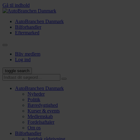
Gå til indhold
AutoBranchen Danmark
Bilforhandler
Eftermarked
Bliv medlem
Log ind
toggle search
AutoBranchen Danmark
Nyheder
Politik
Bæredygtighed
Kurser & events
Medlemskab
Fordelsaftaler
Om os
Bilforhandler
Juridisk rådgivning