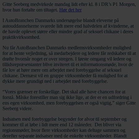
Gitte Seeberg medvirkede mandag lidt efter kl. 8 i DR’s P1 Morgen,
hvor hun fortalte om tiltaget.
Hør det her
I AutoBranchen Danmarks undersøgelse blandt eleverne på
autouddannelserne svarede lidt mere end halvdelen af kvinderne, at
de havde oplevet større eller mindre grad af seksuel chikane i deres
praktikvirksomhed.
Nu får AutoBranchen Danmarks medlemsvirksomheder mulighed
for at hente vejledning, så medarbejdere og ledere får redskaber til at
drøfte hvornår noget er over stregen. I første omgang vil ledere og
tillidsrepræsentanter blive inviteret til et informationsmøde, hvor de
får lov at høre mere om arbejdet med forebyggelse af seksuel
chikane. Dernæst vil en gruppe virksomheder få mulighed for at
dykke mere grundigt ned i arbejdet med forebyggelse.
“Vores grænser er forskellige. Det skal alle have chancen for at
forstå. Måske forestiller man sig ikke lige, at der er en udfordring i
ens egen virksomhed, men forebyggelsen er også vigtig,” siger Gitte
Seeberg videre.
Indsatsen med forebyggelse begynder for alvor til september og
kommer til at løbe i lidt mere end 12 måneder. Det bliver via
regionsmøder, hvor flere virksomheder kan deltage sammen og
derefter separate indsatser med de enkelte virksomheder. Blandt