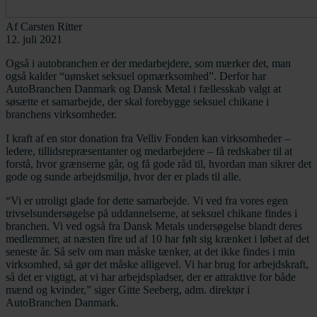
Af
Carsten Ritter
12. juli 2021
Også i autobranchen er der medarbejdere, som mærker det, man
også kalder “uønsket seksuel opmærksomhed”. Derfor har
AutoBranchen Danmark og Dansk Metal i fællesskab valgt at
søsætte et samarbejde, der skal forebygge seksuel chikane i
branchens virksomheder.
I kraft af en stor donation fra Velliv Fonden kan virksomheder –
ledere, tillidsrepræsentanter og medarbejdere – få redskaber til at
forstå, hvor grænserne går, og få gode råd til, hvordan man sikrer det
gode og sunde arbejdsmiljø, hvor der er plads til alle.
“Vi er utroligt glade for dette samarbejde. Vi ved fra vores egen
trivselsundersøgelse på uddannelserne, at seksuel chikane findes i
branchen. Vi ved også fra Dansk Metals undersøgelse blandt deres
medlemmer, at næsten fire ud af 10 har følt sig krænket i løbet af det
seneste år. Så selv om man måske tænker, at det ikke findes i min
virksomhed, så gør det måske alligevel. Vi har brug for arbejdskraft,
så det er vigtigt, at vi har arbejdspladser, der er attraktive for både
mænd og kvinder,” siger Gitte Seeberg, adm. direktør i
AutoBranchen Danmark.