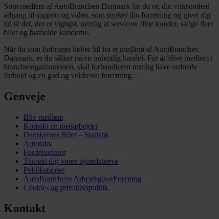
Som medlem af AutoBranchen Danmark får du og din virksomhed
adgang til support og viden, som styrker din forretning og giver dig
tid til det, der er vigtigst, nemlig at servicere dine kunder, sælge flere
biler og fastholde kunderne.
Når du som forbruger køber bil fra et medlem af AutoBranchen
Danmark, er du sikker på en ordentlig handel. For at blive medlem i
brancheorganisationen, skal forhandleren nemlig have ordnede
forhold og en god og veldrevet forretning.
Genveje
Bliv medlem
Kontakt en medarbejder
Danskernes Biler – Statistik
Autotaks
Fordelsaftaler
Tilmeld dig vores nyhedsbreve
Publikationer
AutoBranchens ArbejdsgiverForening
Cookie- og privatlivspolitik
Kontakt