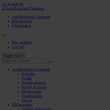
Gå til indhold
AutoBranchen Danmark
Bilforhandler
Eftermarked
Bliv medlem
Log ind
toggle search
AutoBranchen Danmark
Nyheder
Politik
Bæredygtighed
Kurser & events
Medlemskab
Fordelsaftaler
Om os
Bilforhandler
Juridisk rådgivning