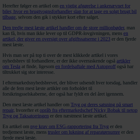
Herefter følger en artikel om
en vigtig afgørelse i ankenævnet for
biler, hvor en brugtvognsforhandler slap for at tage en solgt brugt bil
tilbage
, selvom den gik i stykker kort efter salget.
Den tredje mest læste artikel handler om de store millionbøder
, man
kan få, hvis man ikke lever op til GDPR-lovgivningen, mens
en
artikel, der giver en oversigt over afgiftssatserne i 2023
er den fjerde
mest læste.
Hvis man ser på top ti over de mest klikkede artikel i vores
nyhedsbrev til forhandlere, er der ikke overraskende også
artikler
om Tesla
at finde, ligesom
en fordelsaftale med Autoproff
også har
tiltrukket sig stor interesse.
I eftermarkedsnyhedsbrevet, der bliver udsendt hver torsdag, handler
alle de fem mest læste artikler om forholdet til
forsikringsselskaberne, der også har fyldt en del året igennem.
Den mest læste artikel handler om
Tryg og deres satsning på smart
repair,
hvorefter et
opråb fra eftermarkedschef Nicky Bobak til netop
Tryg og Taksatorringen
er den næstmest læste artikel.
En artikel om
nye krav om ESG-rapportering fra Tryg
er den
tredjemest læste, mens
trusler om lukning af reparatørnumre
er den
fjerde mest læste.