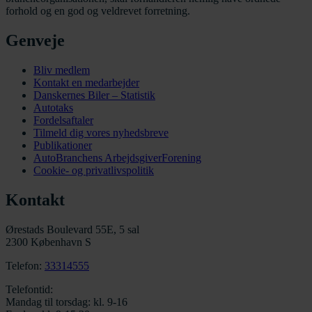
forhold og en god og veldrevet forretning.
Genveje
Bliv medlem
Kontakt en medarbejder
Danskernes Biler – Statistik
Autotaks
Fordelsaftaler
Tilmeld dig vores nyhedsbreve
Publikationer
AutoBranchens ArbejdsgiverForening
Cookie- og privatlivspolitik
Kontakt
Ørestads Boulevard 55E, 5 sal
2300 København S
Telefon:
33314555
Telefontid:
Mandag til torsdag: kl. 9-16