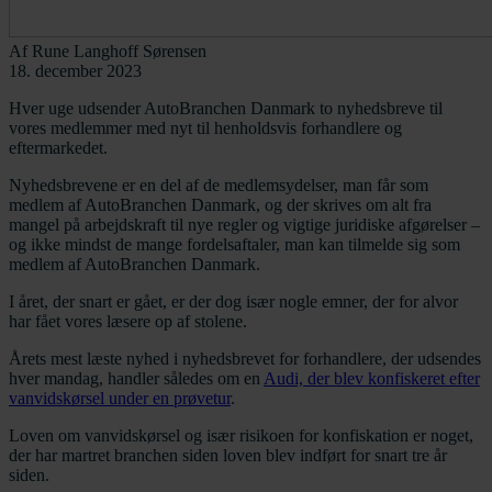
Af
Rune Langhoff Sørensen
18. december 2023
Hver uge udsender AutoBranchen Danmark to nyhedsbreve til
vores medlemmer med nyt til henholdsvis forhandlere og
eftermarkedet.
Nyhedsbrevene er en del af de medlemsydelser, man får som
medlem af AutoBranchen Danmark, og der skrives om alt fra
mangel på arbejdskraft til nye regler og vigtige juridiske afgørelser –
og ikke mindst de mange fordelsaftaler, man kan tilmelde sig som
medlem af AutoBranchen Danmark.
I året, der snart er gået, er der dog især nogle emner, der for alvor
har fået vores læsere op af stolene.
Årets mest læste nyhed i nyhedsbrevet for forhandlere, der udsendes
hver mandag, handler således om en
Audi, der blev konfiskeret efter
vanvidskørsel under en prøvetur
.
Loven om vanvidskørsel og især risikoen for konfiskation er noget,
der har martret branchen siden loven blev indført for snart tre år
siden.